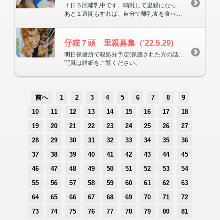
１日５回哺乳中です。哺乳して里親になっていただける方がおられたら、哺乳育児法はお伝えいたします。
あと１週間もすれば、自分で離乳食を食べ始めます。
仔猫７頭 里親募集（'22.5.29)
明日保健所で殺処分予定(保護された方の話です)の仔猫７頭と親猫（父・母）が保護されました。親猫は去勢・不妊手術後、里親を探します。仔猫７頭（生後１ヶ月余り）も里親募集中です。連れてこられた時に、仔猫を探してる方がたまたま来られ、すぐに１頭はもらわれました。あと６頭、かわいいのですぐに決まるかもしれないのでお早めに！
写真は詳細をご覧ください。
前へ
1
2
3
4
5
6
7
8
9
10
11
12
13
14
15
16
17
18
19
20
21
22
23
24
25
26
27
28
29
30
31
32
33
34
35
36
37
38
39
40
41
42
43
44
45
46
47
48
49
50
51
52
53
54
55
56
57
58
59
60
61
62
63
64
65
66
67
68
69
70
71
72
73
74
75
76
77
78
79
80
81