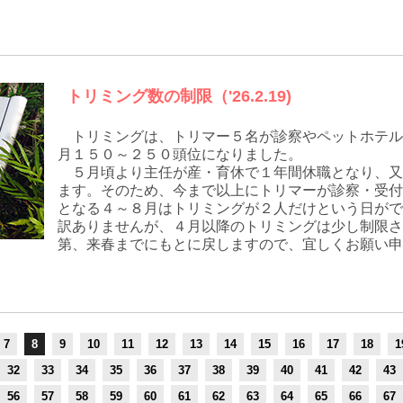
トリミング数の制限（'26.2.19)
トリミングは、トリマー５名が診察やペットホテル
月１５０～２５０頭位になりました。
５月頃より主任が産・育休で１年間休職となり、又
ます。そのため、今まで以上にトリマーが診察・受付
となる４～８月はトリミングが２人だけという日がで
訳ありませんが、４月以降のトリミングは少し制限さ
第、来春までにもとに戻しますので、宜しくお願い申
7
8
9
10
11
12
13
14
15
16
17
18
1
32
33
34
35
36
37
38
39
40
41
42
43
56
57
58
59
60
61
62
63
64
65
66
67