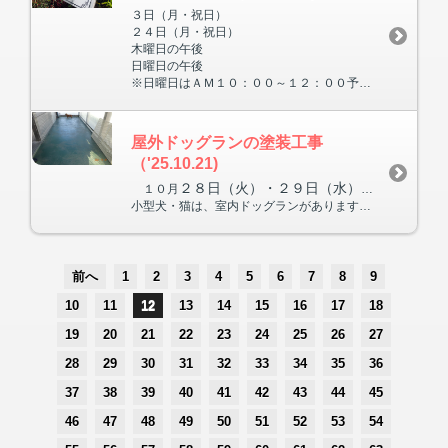
３日（月・祝日）
２４日（月・祝日）
木曜日の午後
日曜日の午後
※日曜日はＡＭ１０：００～１２：００予約のみとなります。
屋外ドッグランの塗装工事
（'25.10.21)
２８日（火）・２９日（水）・３０日（木）
１０月
小型犬・猫は、室内ドッグランがありますので、いつも通りお預かりいたします。
前へ
1
2
3
4
5
6
7
8
9
10
11
12
13
14
15
16
17
18
19
20
21
22
23
24
25
26
27
28
29
30
31
32
33
34
35
36
37
38
39
40
41
42
43
44
45
46
47
48
49
50
51
52
53
54