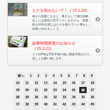
ヒナを拾わないで！（'25.3.28)
春から初夏になると、巣立ちして飛行訓練中のヒナが増えてきます。
近くには親鳥が見守っていますから、保護ではなく捕獲になってしまいます。
私も45年位前にはヒナを助けていい事をしている、と勘違いしていた時代がありました。
自然に任せましょう。
診察時間変更のお知らせ
（'25.3.21)
２４日PMは予約手術の他に緊急手術が入りましたので、診察の受付はPM６時３０分までとさせていただきます。
宜しくお願い致します。
前へ
1
2
3
4
5
6
7
8
9
10
11
12
13
14
15
16
17
18
19
20
21
22
23
24
25
26
27
28
29
30
31
32
33
34
35
36
37
38
39
40
41
42
43
44
45