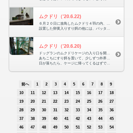
ムクドリ（'20.6.22)
６月２０日に放鳥したムクドリ４羽の内、３羽は夕方に帰ってきてケージで寝ますが、１羽はいつも朝帰りです。
設置した卵黄入りすり餌の他には、バッタ・アリなどを食べている様です。
ムクドリ（'20.6.20)
ドッグランのムクドリケージの入り口を開けました。
あちこちにすり餌を置いて、少しずつ外界へ飛ばしていきます。
日が落ちたら、ケージに帰ってくるはずです。
前へ
1
2
3
4
5
6
7
8
9
10
11
12
13
14
15
16
17
18
19
20
21
22
23
24
25
26
27
28
29
30
31
32
33
34
35
36
37
38
39
40
41
42
43
44
45
46
47
48
49
50
51
52
53
54