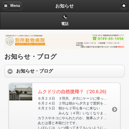
お知らせ
Menu
電話
お知らせ・ブログ
お知らせ・ブログ
ムクドリの自然復帰？（'20.6.26)
６月２３日 ３羽共、夕方にケージに帰って来なくなった
６月２４日 ２羽は朝から夕方まで置餌を食べに来ているのを確認
６月２５日 朝から２羽も食べに来ない
みんな（４羽）いなくなりました
カラスやネコにやられたのか、無事ムクドリの群れに入れたかはわかりません。
あとは運と本能だけです。
しばらくは、いつ帰ってきてもいいように、すり餌などの食事をあちこちに置いておきます。