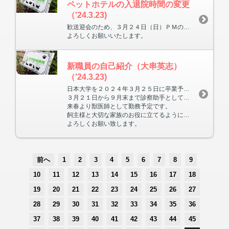
ペットホテルの入退院時間の変更
（'24.3.23)
歓送迎会のため、３月２４日（日）ＰＭのペットホテルの入退院はＰＭ４：３０～５：３０となります。
よろしくお願いいたします。
新職員の自己紹介（大串英志）
（'24.3.23)
日本大学を２０２４年３月２５日に卒業予定です。
３月２１日から９月末まで診察助手として勤務させて頂く事になりました。
来春より獣医師として勤務予定です。
飼主様と大切な家族のお役に立てるように、精一杯頑張ります。
よろしくお願い致します。
前へ
1
2
3
4
5
6
7
8
9
10
11
12
13
14
15
16
17
18
19
20
21
22
23
24
25
26
27
28
29
30
31
32
33
34
35
36
37
38
39
40
41
42
43
44
45