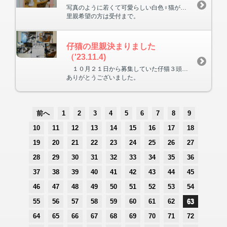
写真のように若くて可愛らしい白色♀猫がいます。
里親希望の方は受付まで。
仔猫の里親決まりました
（'23.11.4)
１０月２１日から募集していた仔猫３頭とも里親が決まりました。
ありがとうございました。
前へ
1
2
3
4
5
6
7
8
9
10
11
12
13
14
15
16
17
18
19
20
21
22
23
24
25
26
27
28
29
30
31
32
33
34
35
36
37
38
39
40
41
42
43
44
45
46
47
48
49
50
51
52
53
54
55
56
57
58
59
60
61
62
63
64
65
66
67
68
69
70
71
72