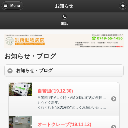
お知らせ
Menu
電話
お知らせ・ブログ
お知らせ・ブログ
自警団('19.12.30)
自警団でPM１０時・AM０時に町内の見回りをしました。
もうすぐ新年。
くれぐれも
”火の用心”
宜しくお願いいたします。
オートクレーブ('19.11.12)