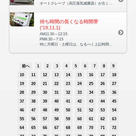
オートクレーブ（高圧蒸気滅菌器）が古くなったので、新しくしました。
待ち時間の長くなる時間帯
('19.11.1)
AM11:30～12:15
PM6:30～7:15
特に月曜日・土曜日は、なるべく上記時間帯を避けて御来院ください
前へ
1
2
3
4
5
6
7
8
9
10
11
12
13
14
15
16
17
18
19
20
21
22
23
24
25
26
27
28
29
30
31
32
33
34
35
36
37
38
39
40
41
42
43
44
45
46
47
48
49
50
51
52
53
54
55
56
57
58
59
60
61
62
63
64
65
66
67
68
69
70
71
72