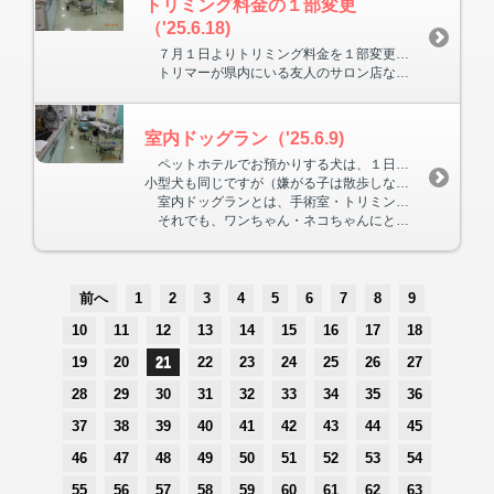
トリミング料金の１部変更
（'25.6.18)
７月１日よりトリミング料金を１部変更いたします。１部の利用されている方より、当院の料金が安すぎる、との指摘を受けました。
トリマーが県内にいる友人のサロン店などを参考に、適正価格を決めました。料金はＴＥＬにてお問い合わせ下さい。
室内ドッグラン（'25.6.9)
ペットホテルでお預かりする犬は、１日２回ドッグランに出し、中・大型犬は１～２回散歩に行きます。
小型犬も同じですが（嫌がる子は散歩しない）、室内ドッグランでも遊ばせます。長期お預かりの猫も、本人が出たがれば、室内ドッグランに出します。
室内ドッグランとは、手術室・トリミング室を除いた全ての院内です。ストレスで食欲を失くしたり、下痢をしたりすることもありますので、犬同士で遊ばせたり、運動させて社会性をつけ、ストレスを少なくするようにしています。排尿等の処理が大変ですが・・・・。
それでも、ワンちゃん・ネコちゃんにとっては、自分の家が一番安心できる場所ですから、できるだけ自宅においてあげて下さい。
前へ
1
2
3
4
5
6
7
8
9
10
11
12
13
14
15
16
17
18
19
20
21
22
23
24
25
26
27
28
29
30
31
32
33
34
35
36
37
38
39
40
41
42
43
44
45
46
47
48
49
50
51
52
53
54
55
56
57
58
59
60
61
62
63