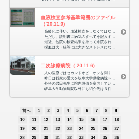
血液検査参考基準範囲のファイル
（'20.11.9)
高齢化に伴い、血液検査をしなくてはならない症例が増えてきました。今まで使っていた検査結果の説明書が不充分になったため、当院オリジナルのものを、保存できるファイルに印刷して作りました。
ただし、説明書に病気のすべてを記入することはできません。又、基準範囲をはずれていたら病気とも限りません。詳しくは、臨床症状や他の検査結果と合わせて説明いたします。患者様のいる前で採血し、検査項目にもよりますが、早いと２０～３０分で結果が出ますので、すぐに治療を始められます。
最近、他院の検査結果を持って来院される方が多くなりましたが、投薬内容も教えていただくと、同じことを２回しなくてもよく、患者様への負担が軽くなります。
採血は犬・猫等には大きなストレスになりますので、必要時以外はできるだけ避けるべきです。しかし採血する以上は、できるだけ１回の採血で判定できるような項目を検査いたします。
二次診療病院（'20.11.6)
人の医療ではセカンドオピニオンを聞くことは、よくあることです。獣医療でも困難な手術や診断のつかない病気は、より高度な医療機関が必要になります。当院でも、脳・脊髄の病気などで、ＭＲＩ・ＣＴ検査が必要な時は、二次病院へ紹介することにしています。最近では紹介例のない月は無くなりつつあります。
昨日は我家の愛犬を岐阜大学動物病院へ連れて行きました。生後４ヶ月位から原因不明のスキップ歩行を時々します。ＣＴ等で調べてもらいましたが、膝・靭帯・股関節などどこにも異常はありませんでした。専門医の診断を受けて一安心です。
外科の岩田先生に院内設備を案内していただき、当院の紹介した患者さん２件とも遭遇し、同行したスタッフ３人も楽しい１日を経験出来ました。紹介した方は、納得して喜んでおられる方が多いです。
岐阜大学動物病院以外にも紹介先は３件ありますが、紹介しなくてもいいようにレベルアップしたいものです。
前へ
1
2
3
4
5
6
7
8
9
10
11
12
13
14
15
16
17
18
19
20
21
22
23
24
25
26
27
28
29
30
31
32
33
34
35
36