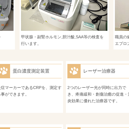
０
甲状腺・副腎ホルモン,胆汁酸,SAA等の検査を
職員の
行います。
エプロ
蛋白濃度測定装置
レーザー治療器
炎症マーカーであるCRPを、測定す
2つのレーザー光が同時に出力で
る事ができます。
き、疼痛緩和・創傷治癒の促進・
炎効果に優れた治療器です。