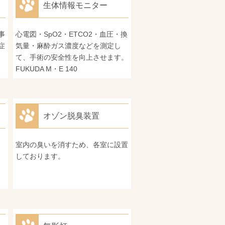
生体情報モニター
事
心電図・SpO2・ETCO2・血圧・換
症
気量・麻酔ガス濃度などを測定し
て、手術の安全性を向上させます。
FUKUDA M・E 140
オゾン脱臭装置
室内の臭いを消すため、各室に設置
しております。