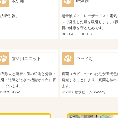
吸引器
吸煙器
強力吸引器。
超音波メス・レーザーメス・電気
スで発生した煙を吸引します。(
員の健康を守るためです)
BUFFALO FILTER
歯科用ユニット
ウッド灯
歯石除去と研磨・歯の切削と分割・
真菌（カビ）のついた毛が蛍光色
吸引・送気と送水の機能が１台に収
発光することにより、真菌を検出
まっています。
ます。
ir vets DC52
USHIO セラビーム Woody