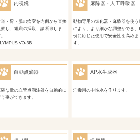
内視鏡
麻酔器・人工呼吸器
食道・胃・腸の病変を内側から直接
動物専用の気化器・麻酔器を使う
観察し、組織の採取、診断致しま
により、より細かな調整ができ、
す。
例に応じた使用で安全性を高めま
LYMPUS VO-3B
す。
自動点滴器
AP水生成器
正確な量の血管点滴注射を自動的に
消毒用の中性水を作ります。
行う事ができます。