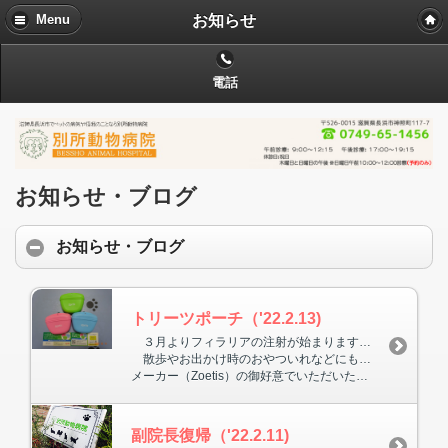
お知らせ
Menu
電話
お知らせ・ブログ
お知らせ・ブログ
トリーツポーチ（'22.2.13)
３月よりフィラリアの注射が始まります。年に１回の注射か、月１回の飲み薬（５～１１月）で予防される方にプレゼントいたします。ワクチンや治療・爪切り等処置だけの方も、希望される方は受付にお伝えください。
散歩やお出かけ時のおやついれなどにも使えます。三色（ブルー・グリーン・ピンク）あり専用サイトより申し込んでいただいたら必ずもらえます。
メーカー（Zoetis）の御好意でいただいたものです。５１０枚ありますが、４月中には無くなるかもしれませんので、お早めにどうぞ。３月１日よりお渡しいたします。
副院長復帰（'22.2.11)