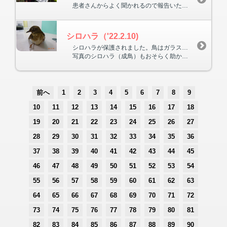
患者さんからよく聞かれるので報告いたします。１月１４日より病気で入院していた副院長は本日退院することができました。３月頃より徐々に復職予定です。宜しくお願いいたします。
シロハラ（'22.2.10)
シロハラが保護されました。鳥はガラスにぶつかって頭部打撲で意識を失って保護されることが多いです。
写真のシロハラ（成鳥）もおそらく助からないかもしれませんが、看護師が夜間は自宅へ連れて帰って給餌することになりました。文鳥やセキセイインコを室内で出すときはガラスにシール等を貼ったりカーテンをして、ガラスがあることを知らせる様にしましょう。
前へ
1
2
3
4
5
6
7
8
9
10
11
12
13
14
15
16
17
18
19
20
21
22
23
24
25
26
27
28
29
30
31
32
33
34
35
36
37
38
39
40
41
42
43
44
45
46
47
48
49
50
51
52
53
54
55
56
57
58
59
60
61
62
63
64
65
66
67
68
69
70
71
72
73
74
75
76
77
78
79
80
81
82
83
84
85
86
87
88
89
90