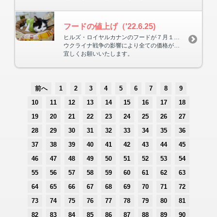
フードの値上げ（'22.6.25)
ヒルズ・ロイヤルカナンのフードが７月１日より値上げになります。
ウクライナ戦争の影響により全ての価格が高くなりました。当院ではメーカーの希望小売価格よりは低価格にしていますので６月３０日までに御購入下さい。
宜しくお願いいたします。
前へ
1
2
3
4
5
6
7
8
9
10
11
12
13
14
15
16
17
18
19
20
21
22
23
24
25
26
27
28
29
30
31
32
33
34
35
36
37
38
39
40
41
42
43
44
45
46
47
48
49
50
51
52
53
54
55
56
57
58
59
60
61
62
63
64
65
66
67
68
69
70
71
72
73
74
75
76
77
78
79
80
81
82
83
84
85
86
87
88
89
90