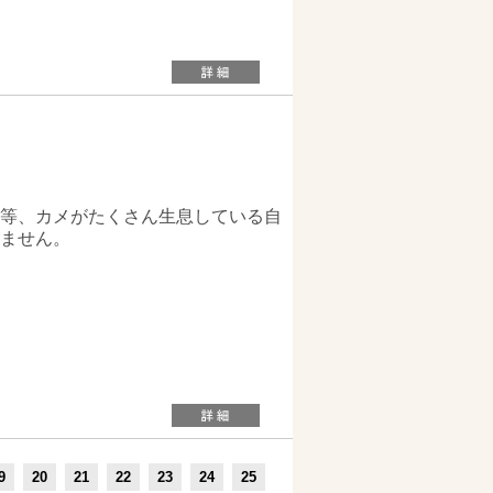
等、カメがたくさん生息している自
ません。
9
20
21
22
23
24
25