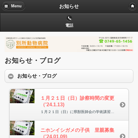
お知らせ
Menu
電話
お知らせ・ブログ
お知らせ・ブログ
１月２１日（日）診察時間の変更
（'24.1.13)
１月２１日（日）に県獣医師会の学術講習会が、草津で昼から開催されます。当院も今年と来年は湖北地域（長浜・米原市）の学術班の担当になりましたので、診察時間をAM９時～１０時３０分に短縮させていただきます。宜しくお願いいたします。
ニホンイシガメの子供 里親募集
（'24.01.09)