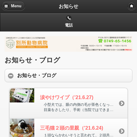
お知らせ
Menu
電話
お知らせ・ブログ
お知らせ・ブログ
涙やけワイプ（'21.6.27)
小型犬では、眼の内側の毛が茶色くなっている仔をよく見かけます。これは、涙が鼻へ通じている鼻涙管が細いため、涙がこぼれてしまって毛を染めてしまうためです。
目薬をさしたり、手術（当院ではできません）をして改善されるケースもありますが、涙やけふきとりワイプがカナダから入荷できるようになりました。御希望の方は受付で御相談下さい。
三毛猫２頭の里親（'21.6.24)
１頭ならかわいそうと言われて、２頭共同じ家に里親が決まりました。ありがとうございます。