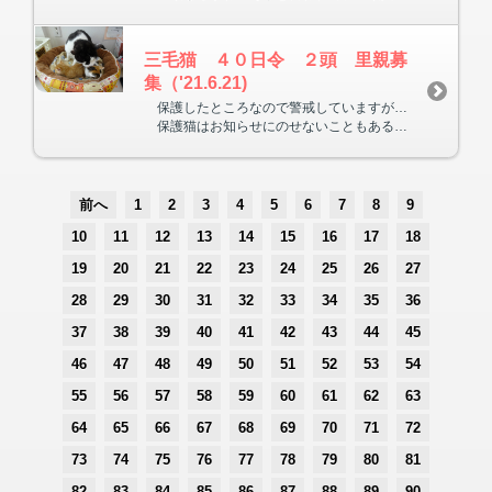
三毛猫 ４０日令 ２頭 里親募
集（'21.6.21)
保護したところなので警戒していますが、仔猫なのでもうすぐ人になれます。今回は写真はのせていませんが、きれいな三毛でかわいいです。病院にいますので、里親になって下さる方は受付まで。
保護猫はお知らせにのせないこともあるので、猫を飼ってみたい方は待合室の里親ボードを見に来られるか、TELでお問い合わせ下さい。
前へ
1
2
3
4
5
6
7
8
9
10
11
12
13
14
15
16
17
18
19
20
21
22
23
24
25
26
27
28
29
30
31
32
33
34
35
36
37
38
39
40
41
42
43
44
45
46
47
48
49
50
51
52
53
54
55
56
57
58
59
60
61
62
63
64
65
66
67
68
69
70
71
72
73
74
75
76
77
78
79
80
81
82
83
84
85
86
87
88
89
90