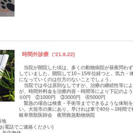
時間外診療（'21.9.22)
当院が開院した頃は、多くの動物病院が昼夜問わず
していました。開院して10～15年位経つと、気力・
になっていくのは仕方のないことでしょう。
当院では今は原則なしですが、治療の継続性等によ
が、時間外料金を治療内容・時間等により下記のよう
①0円 ②1000円 ③3000円 ④5000円
緊急の場合は検査・手術等までできるような体制を
い。大垣市の東にあり、早ければ車で40分～1時間で
岐阜県獣医師会 夜間救急動物病院
番地
に必ずお電話でご連絡ください)
 年中無休