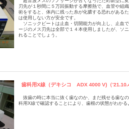
超音波メスのソノサージが古くなったため新型に変
刃先が１秒間に５万回振動する摩擦熱で、血管や組織
術をすると、体内に残った糸が化膿する恐れがあるた
は使用しない方が安全です。
ソニックビートは止血・切開能力が向上し、止血で
ージのメス刃先は全部で１４本使用しましたが、ソニ
れることでしょう。
歯科用X線（デキシコ ADX 4000 V)（'21.10.4
抜歯の時に本当に抜く歯なのか、まだ残せる歯なの
科用X線で確認することにより、歯根の状態がわかる