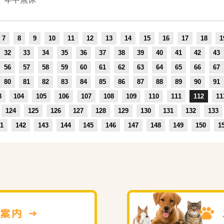
7
8
9
10
11
12
13
14
15
16
17
18
1
32
33
34
35
36
37
38
39
40
41
42
43
56
57
58
59
60
61
62
63
64
65
66
67
80
81
82
83
84
85
86
87
88
89
90
91
3
104
105
106
107
108
109
110
111
112
11
124
125
126
127
128
129
130
131
132
133
1
142
143
144
145
146
147
148
149
150
1