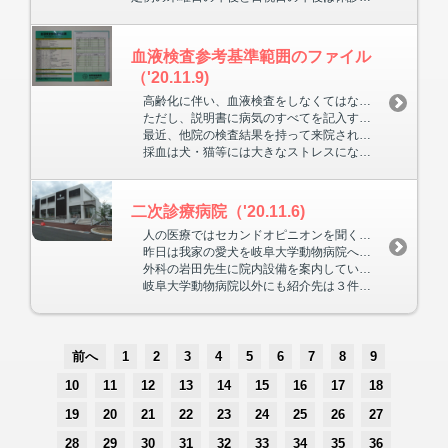
血液検査参考基準範囲のファイル
（'20.11.9)
高齢化に伴い、血液検査をしなくてはならない症例が増えてきました。今まで使っていた検査結果の説明書が不充分になったため、当院オリジナルのものを、保存できるファイルに印刷して作りました。
ただし、説明書に病気のすべてを記入することはできません。又、基準範囲をはずれていたら病気とも限りません。詳しくは、臨床症状や他の検査結果と合わせて説明いたします。患者様のいる前で採血し、検査項目にもよりますが、早いと２０～３０分で結果が出ますので、すぐに治療を始められます。
最近、他院の検査結果を持って来院される方が多くなりましたが、投薬内容も教えていただくと、同じことを２回しなくてもよく、患者様への負担が軽くなります。
採血は犬・猫等には大きなストレスになりますので、必要時以外はできるだけ避けるべきです。しかし採血する以上は、できるだけ１回の採血で判定できるような項目を検査いたします。
二次診療病院（'20.11.6)
人の医療ではセカンドオピニオンを聞くことは、よくあることです。獣医療でも困難な手術や診断のつかない病気は、より高度な医療機関が必要になります。当院でも、脳・脊髄の病気などで、ＭＲＩ・ＣＴ検査が必要な時は、二次病院へ紹介することにしています。最近では紹介例のない月は無くなりつつあります。
昨日は我家の愛犬を岐阜大学動物病院へ連れて行きました。生後４ヶ月位から原因不明のスキップ歩行を時々します。ＣＴ等で調べてもらいましたが、膝・靭帯・股関節などどこにも異常はありませんでした。専門医の診断を受けて一安心です。
外科の岩田先生に院内設備を案内していただき、当院の紹介した患者さん２件とも遭遇し、同行したスタッフ３人も楽しい１日を経験出来ました。紹介した方は、納得して喜んでおられる方が多いです。
岐阜大学動物病院以外にも紹介先は３件ありますが、紹介しなくてもいいようにレベルアップしたいものです。
前へ
1
2
3
4
5
6
7
8
9
10
11
12
13
14
15
16
17
18
19
20
21
22
23
24
25
26
27
28
29
30
31
32
33
34
35
36