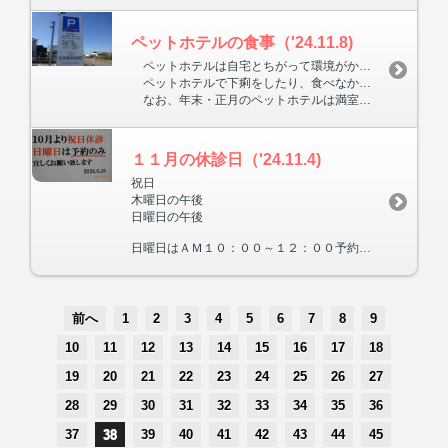
ペットホテルの食事（'24.11.8)
ペットホテルは自宅とちがって環境がかわるためストレスになり、下痢をする仔もいます。少しでもストレスがかからぬ様に、犬は1日2回はドッグランに出して、散歩に行ったり、院内で遊ばせることもありますが、自宅には勝てません。
ペットホテルで下痢をしたり、食べなかったりしたことのある仔は、いつもの食事をご持参して下さい。慣れた臭いと味で安心します。
なお、年末・正月のペットホテルは満室になるまでに、なるべく早く予約をお願いいたします。
１１月の休診日（'24.11.4)
祝日
木曜日の午後
日曜日の午後
日曜日はＡＭ１０：００～１２：００予約のみとなります。
前へ
1
2
3
4
5
6
7
8
9
10
11
12
13
14
15
16
17
18
19
20
21
22
23
24
25
26
27
28
29
30
31
32
33
34
35
36
37
38
39
40
41
42
43
44
45