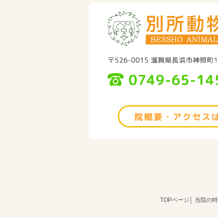
TOPページ
│
当院の特