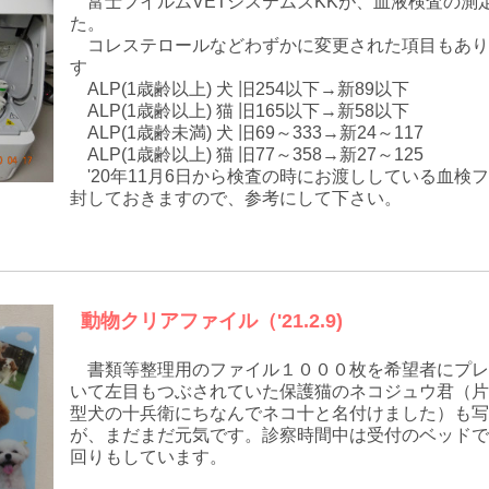
富士フイルムVETシステムズKKが、血液検査の測定
た。
コレステロールなどわずかに変更された項目もありま
す
ALP(1歳齢以上) 犬 旧254以下→新89以下
ALP(1歳齢以上) 猫 旧165以下→新58以下
ALP(1歳齢未満) 犬 旧69～333→新24～117
ALP(1歳齢以上) 猫 旧77～358→新27～125
'20年11月6日から検査の時にお渡ししている血検
封しておきますので、参考にして下さい。
動物クリアファイル（'21.2.9)
書類等整理用のファイル１０００枚を希望者にプレ
いて左目もつぶされていた保護猫のネコジュウ君（片
型犬の十兵衛にちなんでネコ十と名付けました）も写
が、まだまだ元気です。診察時間中は受付のベッドで
回りもしています。