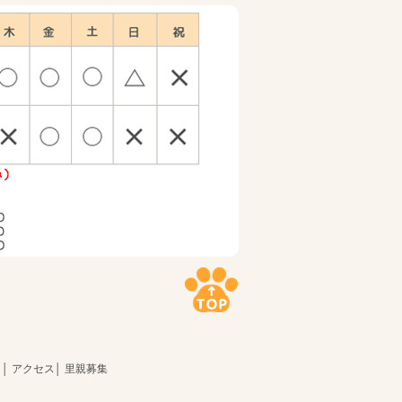
ト
│
アクセス
│
里親募集