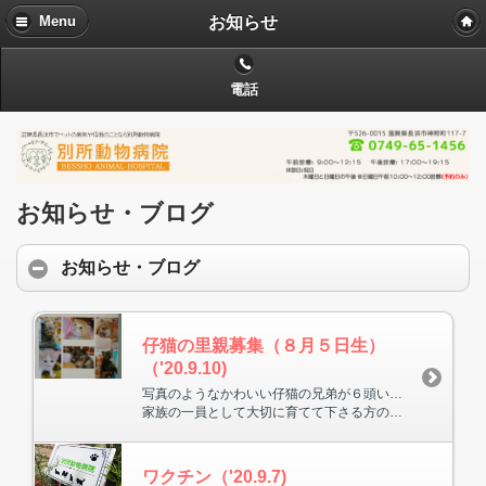
お知らせ
Menu
電話
お知らせ・ブログ
お知らせ・ブログ
仔猫の里親募集（８月５日生）
（'20.9.10)
写真のようなかわいい仔猫の兄弟が６頭います。
家族の一員として大切に育てて下さる方の御連絡、お待ちしています。
ワクチン（'20.9.7)