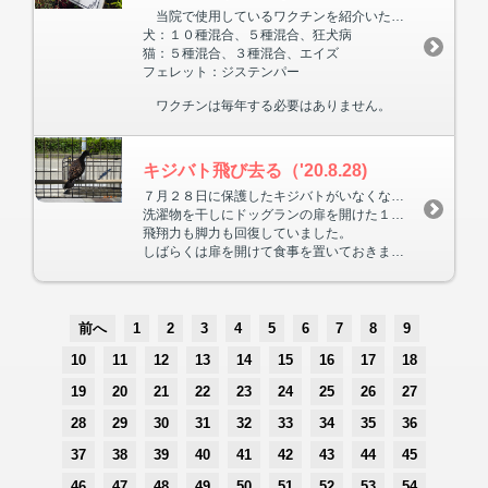
当院で使用しているワクチンを紹介いたします。
犬：１０種混合、５種混合、狂犬病
猫：５種混合、３種混合、エイズ
フェレット：ジステンパー
ワクチンは毎年する必要はありません。
キジバト飛び去る（'20.8.28)
７月２８日に保護したキジバトがいなくなりました。
洗濯物を干しにドッグランの扉を開けた１０秒足らずの間でした。
飛翔力も脚力も回復していました。
しばらくは扉を開けて食事を置いておきますが、成鳥だったため２度と帰って来ないでしょう。
前へ
1
2
3
4
5
6
7
8
9
10
11
12
13
14
15
16
17
18
19
20
21
22
23
24
25
26
27
28
29
30
31
32
33
34
35
36
37
38
39
40
41
42
43
44
45
46
47
48
49
50
51
52
53
54