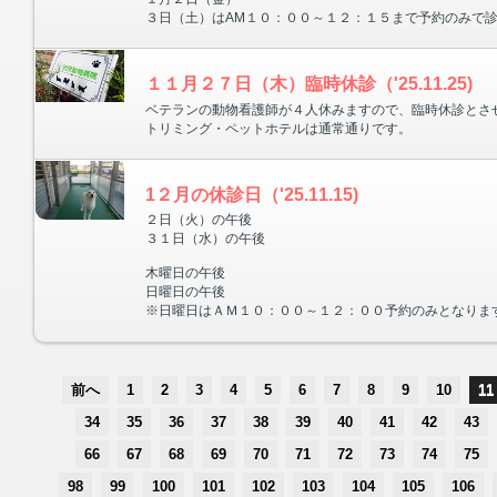
３日（土）はAM１０：００～１２：１５まで予約のみで
１１月２７日（木）臨時休診（'25.11.25)
ベテランの動物看護師が４人休みますので、臨時休診とさ
トリミング・ペットホテルは通常通りです。
1２月の休診日（'25.11.15)
２日（火）の午後
３１日（水）の午後
木曜日の午後
日曜日の午後
※日曜日はＡＭ１０：００～１２：００予約のみとなりま
前へ
1
2
3
4
5
6
7
8
9
10
11
34
35
36
37
38
39
40
41
42
43
66
67
68
69
70
71
72
73
74
75
98
99
100
101
102
103
104
105
106