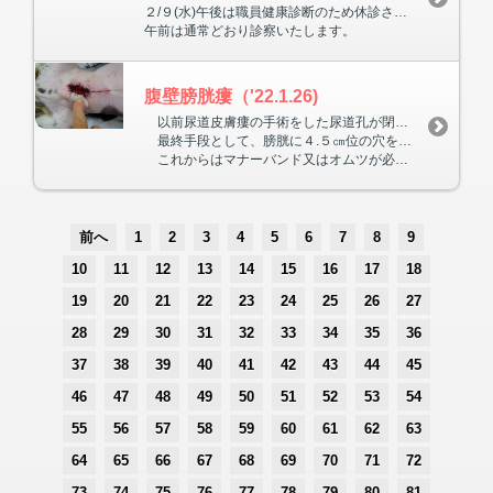
２/９(水)午後は職員健康診断のため休診させていただきます。
午前は通常どおり診察いたします。
腹壁膀胱瘻（'22.1.26)
以前尿道皮膚瘻の手術をした尿道孔が閉塞してしまいました。大学病院でも2回手術を行い、バルーンカテーテルを２ヶ月位入れたままにしていましたが、カテーテルが抜けるとすぐ閉塞して尿が出なくなってしまいます。
最終手段として、膀胱に４.５㎝位の穴を開けて皮膚と縫合する手術をしました。腹膜炎と数ヶ月後の尿道孔の縮小に注意しつつ、今度こそ２度と排尿の苦痛が無いようになってほしいです。
これからはマナーバンド又はオムツが必要となりますが、長期のオムツ生活には慣れていますので、ストレスにはならないでしょう。手術翌日、食欲もあるので退院しました。
前へ
1
2
3
4
5
6
7
8
9
10
11
12
13
14
15
16
17
18
19
20
21
22
23
24
25
26
27
28
29
30
31
32
33
34
35
36
37
38
39
40
41
42
43
44
45
46
47
48
49
50
51
52
53
54
55
56
57
58
59
60
61
62
63
64
65
66
67
68
69
70
71
72
73
74
75
76
77
78
79
80
81