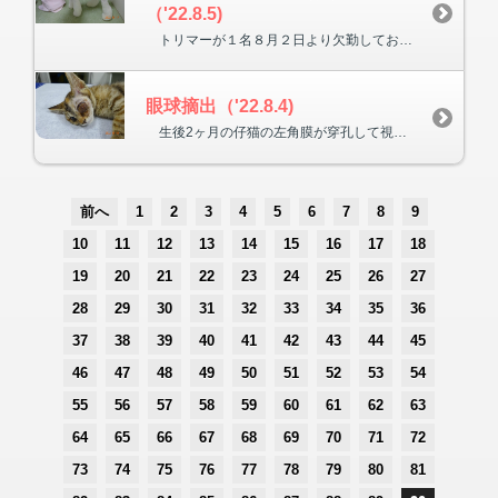
（'22.8.5)
トリマーが１名８月２日より欠勤しておりますが、８月中旬頃より出勤予定です。トリミング日を延期変更していただいた方々には大変御迷惑をおかけして申し訳ありませんが、宜しくお願い致します。
眼球摘出（'22.8.4)
生後2ヶ月の仔猫の左角膜が穿孔して視力を失ったため、摘出しました。右目は正常なため生活には全く不自由は生じません。当院のネコジュウも仔猫の頃に右目を摘出し、左目も角膜は白く濁ったままですが、約20才になっても元気にしています。
前へ
1
2
3
4
5
6
7
8
9
10
11
12
13
14
15
16
17
18
19
20
21
22
23
24
25
26
27
28
29
30
31
32
33
34
35
36
37
38
39
40
41
42
43
44
45
46
47
48
49
50
51
52
53
54
55
56
57
58
59
60
61
62
63
64
65
66
67
68
69
70
71
72
73
74
75
76
77
78
79
80
81