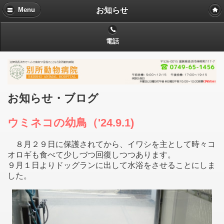
お知らせ
Menu
電話
お知らせ・ブログ
ウミネコの幼鳥（'24.9.1)
８月２９日に保護されてから、イワシを主として時々コ
オロギも食べて少しづつ回復しつつあります。
９月１日よりドッグランに出して水浴をさせることにしま
した。